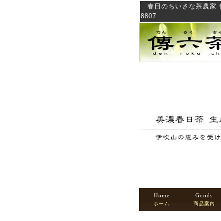
春日のちいさな茶農家 傳六
8807
Home
Goods
ホーム
商品案内