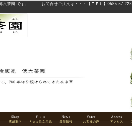
茶園 です。 お問合せご注文は・・・【ＴＥＬ】0585-57-2287 
Shop
Ｆａｘ
News
Voice
Access
店舗案内
Ｆａｘ注文用紙
最新情報
お客様の声
アクセス